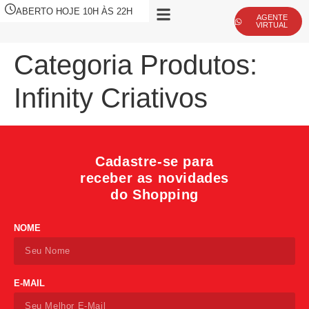
ABERTO HOJE 10H ÀS 22H
AGENTE
VIRTUAL
Categoria Produtos:
Infinity Criativos
Cadastre-se para
receber as novidades
do Shopping
NOME
E-MAIL