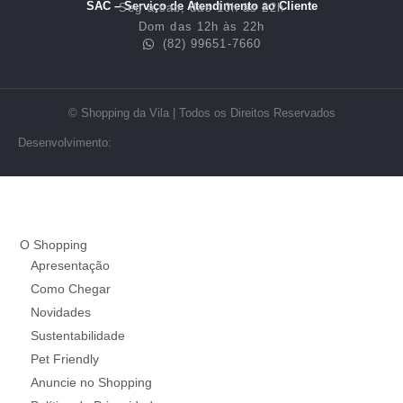
SAC – Serviço de Atendimento ao Cliente
Seg a sab, das 10h às 22h
Dom das 12h às 22h
(82) 99651-7660
© Shopping da Vila | Todos os Direitos Reservados
Desenvolvimento:
O Shopping
Apresentação
Como Chegar
Novidades
Sustentabilidade
Pet Friendly
Anuncie no Shopping