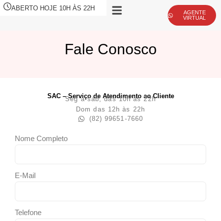
ABERTO HOJE 10H ÀS 22H
AGENTE
VIRTUAL
Fale Conosco
SAC – Serviço de Atendimento ao Cliente
Seg a sab, das 10h às 22h
Dom das 12h às 22h
(82) 99651-7660
Nome Completo
E-Mail
Telefone