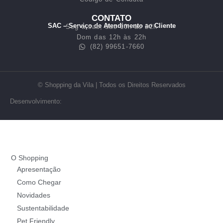
CONTATO
SAC – Serviço de Atendimento ao Cliente
Seg a sab, das 10h às 22h
Dom das 12h às 22h
(82) 99651-7660
© Shopping da Vila | Todos os Direitos Reservados
Desenvolvimento:
O Shopping
Apresentação
Como Chegar
Novidades
Sustentabilidade
Pet Friendly