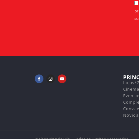
pr
su
PRIN
Lojas/
Cinem
Evento
Compl
Conv. e
Novida
© Shopping da Vila | Todos os Direitos Reservados